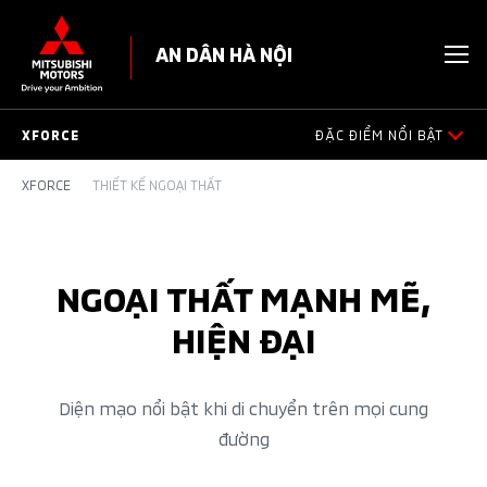
AN DÂN HÀ NỘI
XFORCE
ĐẶC ĐIỂM NỔI BẬT
XFORCE
THIẾT KẾ NGOẠI THẤT
ĐẶC ĐIỂM NỔI BẬT
THIẾT KẾ NGOẠI THẤT
NGOẠI THẤT MẠNH MẼ,
KHÔNG GIAN NỘI THẤT
HIỆN ĐẠI
AN TOÀN VƯỢT TRỘI
Diện mạo nổi bật khi di chuyển trên mọi cung
VẬN HÀNH
đường
PHỤ KIỆN CHÍNH HÃNG