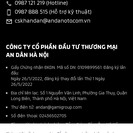
New Xpander Cross
0987 121 219 (Hotline)
Tin tuyển dụng
Đặt lịch dịch vụ
Đăng ký lái thử
0987 888 515 (Hỗ trợ kỹ thuật)
All-New Triton
cskhandan@andanoto.com.vn
Ứng dụng Mitsubishi Connect+
Phụ kiện chính hãng
Pajero Sport
Tài liệu hướng dẫn sử dụng
Phụ kiện nhà phân phối
Kế hoạch bảo dưỡng xe
CÔNG TY CỔ PHẦN ĐẦU TƯ THƯƠNG MẠI
AN DÂN HÀ NỘI
Giấy Chứng nhận ĐKDN. Mã số DN: 0109899561. Đăng ký lần
đầu:
Ngày 26/1/2022, đăng ký thay đổi lần Thứ 1 Ngày
26/5/2022
Địa chỉ liên lạc: Số 1 Nguyễn Văn Linh, Phường Gia Thụy, Quận
Long Biên, Thành phố Hà Nội, Việt Nam
Thư điện tử: andan@gamigroup.com
Số điện thoại: 02436502705
Tên người chịu trách nhiệm: Tổng Giám đốc : Ông Vũ Hồng
Chinh