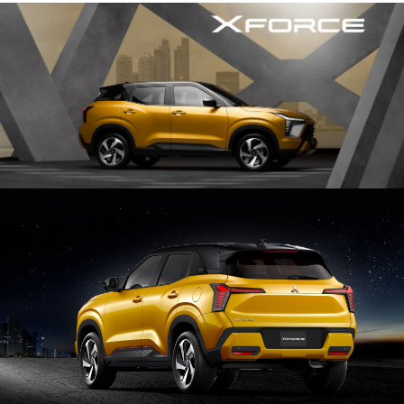
PHỤ KIỆN HỢP TÁC BÊN THỨ 3
ĐẶC QUYỀN HỘI VIÊN