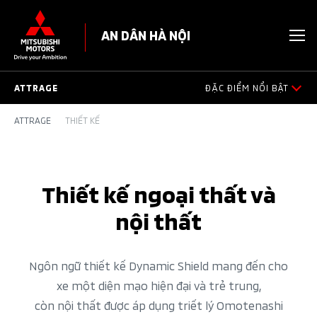
AN DÂN HÀ NỘI
ATTRAGE
ĐẶC ĐIỂM NỔI BẬT
ATTRAGE
THIẾT KẾ
ĐẶC ĐIỂM NỔI BẬT
THIẾT KẾ
Thiết kế ngoại thất và
VẬN HÀNH
nội thất
AN TOÀN
Ngôn ngữ thiết kế Dynamic Shield mang đến cho
PHỤ KIỆN HỢP TÁC BÊN THỨ 3
xe một diện mạo hiện đại và trẻ trung,
còn nội thất được áp dụng triết lý Omotenashi
CHƯƠNG TRÌNH TÀI CHÍNH