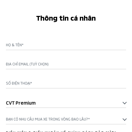
Thông tin cá nhân
HỌ & TÊN*
ĐỊA CHỈ EMAIL (TUỲ CHỌN)
SỐ ĐIỆN THOẠI*
CVT Premium
BẠN CÓ NHU CẦU MUA XE TRONG VÒNG BAO LÂU?*