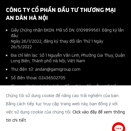
Kế hoạch bảo dưỡng xe
CÔNG TY CỔ PHẦN ĐẦU TƯ THƯƠNG MẠI
AN DÂN HÀ NỘI
Giấy Chứng nhận ĐKDN. Mã số DN: 0109899561. Đăng ký lần
đầu:
Ngày 26/1/2022, đăng ký thay đổi lần Thứ 1 Ngày
26/5/2022
Địa chỉ liên lạc: Số 1 Nguyễn Văn Linh, Phường Gia Thụy, Quận
Long Biên, Thành phố Hà Nội, Việt Nam
Thư điện tử: andan@gamigroup.com
Số điện thoại: 02436502705
Tên người chịu trách nhiệm: Tổng Giám đốc : Ông Vũ Hồng
Chinh
Chúng tôi sử dụng cookie để nâng cao trải nghiệm của bạn.
( Theo Giấy Ủy quyền số: 01/2023/UQ –ANDAN ngày
01/07/2023)
Bằng cách tiếp tục truy cập trang web này, bạn đồng ý với
việc sử dụng cookie của chúng tôi.
Click vào đây để xem thông
tin chi tiết.
Chính sách bảo mật