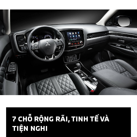
PHỤ KIỆN HỢP TÁC BÊN THỨ 3
CHƯƠNG TRÌNH TÀI CHÍNH
7 CHỖ RỘNG RÃI, TINH TẾ VÀ
TIỆN NGHI​