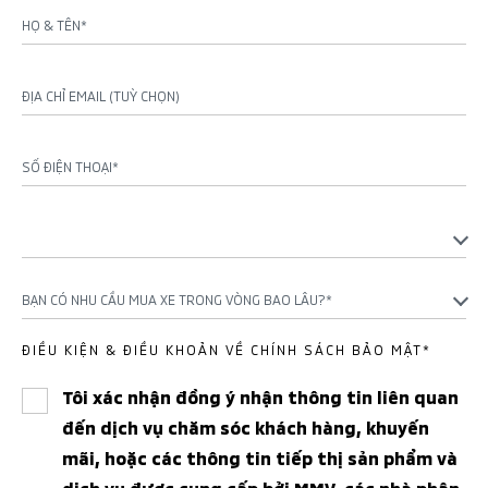
HỌ & TÊN*
ĐỊA CHỈ EMAIL (TUỲ CHỌN)
SỐ ĐIỆN THOẠI*
BẠN CÓ NHU CẦU MUA XE TRONG VÒNG BAO LÂU?*
ĐIỀU KIỆN & ĐIỀU KHOẢN VỀ CHÍNH SÁCH BẢO MẬT*
Tôi xác nhận đồng ý nhận thông tin liên quan
đến dịch vụ chăm sóc khách hàng, khuyến
mãi, hoặc các thông tin tiếp thị sản phẩm và
dịch vụ được cung cấp bởi MMV, các nhà phân