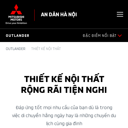
AN DÂN HÀ NỘI
OUTLANDER
ĐẶC ĐIỂM NỔI BẬT
OUTLANDER
THIẾT KẾ NỘI THẤT
ĐẶC ĐIỂM NỔI BẬT
THIẾT KẾ NGOẠI THẤT
THIẾT KẾ NỘI THẤT
THIẾT KẾ NỘI THẤT
RỘNG RÃI TIỆN NGHI
AN TOÀN
Đáp ứng tốt mọi nhu cầu của bạn dù là trong
VẬN HÀNH
việc di chuyển hằng ngày hay là những chuyến du
lịch cùng gia đình
PHỤ KIỆN CHÍNH HÃNG