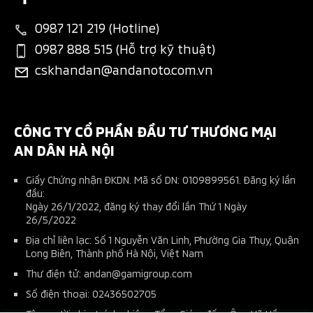
Liên hệ
Tin tổng hợp
Thông tin phụ tùng
Bán hàng dự án
New Xpander Cross
0987 121 219 (Hotline)
Tin tuyển dụng
Đặt lịch dịch vụ
Đăng ký lái thử
0987 888 515 (Hỗ trợ kỹ thuật)
All-New Triton
cskhandan@andanoto.com.vn
Ứng dụng Mitsubishi Connect+
Phụ kiện chính hãng
Pajero Sport
Tài liệu hướng dẫn sử dụng
Phụ kiện nhà phân phối
Kế hoạch bảo dưỡng xe
CÔNG TY CỔ PHẦN ĐẦU TƯ THƯƠNG MẠI
AN DÂN HÀ NỘI
Giấy Chứng nhận ĐKDN. Mã số DN: 0109899561. Đăng ký lần
đầu:
Ngày 26/1/2022, đăng ký thay đổi lần Thứ 1 Ngày
26/5/2022
Địa chỉ liên lạc: Số 1 Nguyễn Văn Linh, Phường Gia Thụy, Quận
Long Biên, Thành phố Hà Nội, Việt Nam
Thư điện tử: andan@gamigroup.com
Số điện thoại: 02436502705