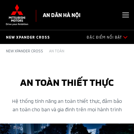
AN DÂN HÀ NỘI
NEW XPANDER CROSS
ĐẶC ĐIỂM NỔI BẬT
NEW XPANDER CROSS
AN TOÀN
THIẾT KẾ NGOẠI THẤT
THIẾT KẾ NỘI THẤT
AN TOÀN THIẾT THỰC​
TRANG BỊ
AN TOÀN​
Hệ thống tính năng an toàn thiết thực, đảm bảo
an toàn cho bạn và gia đình trên mọi hành trình​
VẬN HÀNH