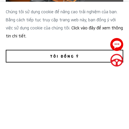
Chúng tôi sử dụng cookie để nâng cao trải nghiệm của bạn.
Bằng cách tiếp tục truy cập trang web này, bạn đồng ý với
TY NÂNG HẠ CỐP THÙNG SAU
việc sử dụng cookie của chúng tôi.
Click vào đây để xem thông
tin chi tiết.
Giá bán lẻ: 3,750,000 VNĐ
TÔI ĐỒNG Ý
BẢNG GIÁ
ĐĂNG KÝ LÁI THỬ
KHUYẾN MÃI